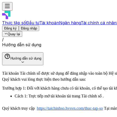
Thực tập số
Đầu tư
Tài khoản
Ngân hàng
Tài chính cá nhân
Đăng ký
Đăng nhập
Quay lại
/
Hướng dẫn sử dụng
Hướng dẫn sử dụng
Tài khoản Tài chính số được sử dụng để đăng nhập vào toàn bộ Hệ s
Quý khách vui lòng thực hiện theo hướng dẫn sau:
Trường hợp 1: Đối với khách hàng chưa có tài khoản, có thể tạo tài k
Cách 1: Trực tiếp mở tài khoản tài trang Tài chính số . 
Quý khách truy cập  
https://taichinhso.hvsvn.com/thuc-tap-so
 Tại màn