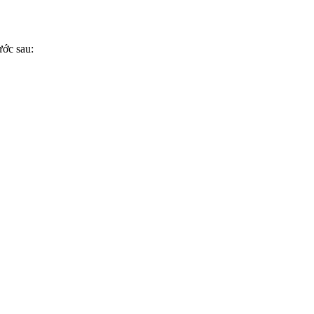
ước sau: 