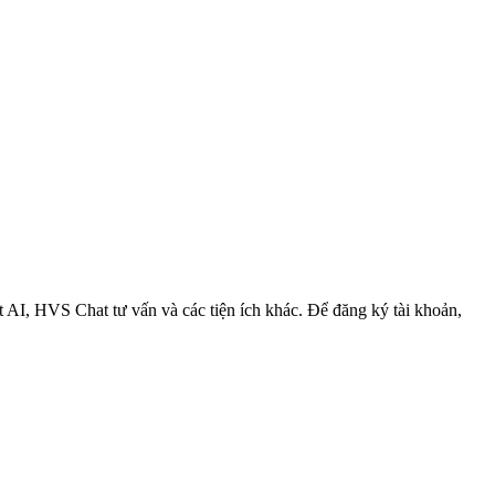
I, HVS Chat tư vấn và các tiện ích khác. Để đăng ký tài khoản, 