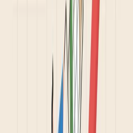
lượng lớn để hút thanh khoản khỏi hệ thống ngân hàng,
nhằm giảm bớt áp lực lạm phát. Kết quả: Hành động này
giúp làm giảm lượng tiền lưu thông và hạn chế tín dụng,
từ đó giúp kiểm soát lạm phát. Tuy nhiên, chi phí vốn
tăng cao, ảnh hưởng đến hoạt động tín dụng của các
ngân hàng. Bối cảnh: Nền kinh tế Việt Nam tăng trưởng
ổn định và lạm phát được kiểm soát ở mức thấp. Hoạt
động tín phiếu: NHNN phát hành tín phiếu với lãi suất
thấp và thời hạn ngắn để duy trì ổn định thanh khoản,
đồng thời tránh hút quá nhiều tiền khỏi hệ thống. Kết
quả: Lãi suất liên ngân hàng duy trì ở mức thấp, hỗ trợ
các ngân hàng có đủ thanh khoản để cấp vốn cho nền
kinh tế. Bối cảnh: Đại dịch COVID-19 ảnh hưởng nghiêm
trọng đến nền kinh tế, khiến nhiều doanh nghiệp gặp
khó khăn về dòng tiền và nhu cầu thanh khoản của
ngân hàng tăng mạnh. Hoạt động tín phiếu: NHNN
ngừng hoặc giảm phát hành tín phiếu trong nhiều đợt để
tránh hút thanh khoản. Đồng thời, các biện pháp bơm
tiền vào hệ thống ngân hàng được đẩy mạnh, bao gồm
cả việc mua lại các tín phiếu sắp đến hạn. Kết quả:
Thanh khoản trong hệ thống ngân hàng tăng, lãi suất
liên ngân hàng giảm sâu, tạo điều kiện cho vay hỗ trợ