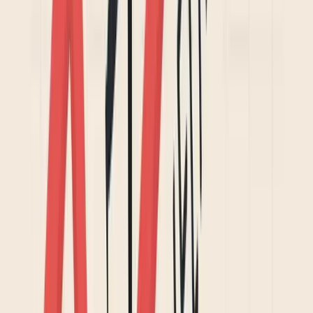
Tăng trưởng tín dụng là mức gia tăng tổng dư nợ cho
vay của hệ thống ngân hàng trong một khoảng thời gian
nhất định, thường tính theo tỷ lệ phần trăm so với đầu
năm
Xem thêm
#
Ngân sách nhà nước
Định nghĩa
Ngân sách nhà nước là toàn bộ các khoản thu, chi của
Chính phủ được lập và thực hiện trong một năm tài
chính, nhằm bảo đảm hoạt động của bộ máy nhà nước,
thực hiện chính sách kinh tế – xã hội và ổn định vĩ mô.
Xem thêm
#
Đầu tư công
Định nghĩa