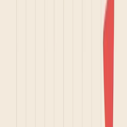
28/05/2026
4.584
HVS
#
FDI
Tăng trưởng tín dụng là gì? Cách tính và ứng dụng đầu
tư
28/05/2026
4.400
HVS
#
Tăng trưởng tín dụng
Tin nổi bật
Tín phiếu là gì? phân loại, OMO và ứng dụng đầu