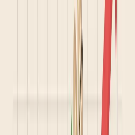
không trực tiếp đến cung tiền. Ảnh hưởng trực tiếp đến
cung tiền và lãi suất ngắn hạn, là công cụ hữu hiệu của
chính sách tiền tệ. Phát hành tín phiếu không hoàn toàn
giống với nghiệp vụ OMO (Thị trường Mở), nhưng chúng
có mối liên hệ mật thiết và thường được NHNN sử dụng
phối hợp trong quản lý chính sách tiền tệ. Trong đó,
OMO là hoạt động mua bán chứng khoán , thường là có
kỳ hạn nhất định (chủ yếu là trái phiếu chính phủ và tín
phiếu NHNN) giữa NHNN và các tổ chức tín dụng nhằm
điều chỉnh lượng tiền lưu thông trên thị trường và thanh
khoản của hệ thống ngân hàng trong ngắn hạn, đảm
bảo lãi suất ổn định và thực hiện chính sách tiền tệ. Về
mặt cơ chế, có 2 nghiệp vụ chính mà NHNN sẽ sử dụng:
Nhìn chung, việc phân tích hành động mua bán tín
phiếu không được xem xét một cách riêng lẻ mà là một
yếu tố cộng hưởng cùng với các nghiệp vụ khác trong
OMO để đưa ra mộ tác động ròng lên cung tiền trong
hệ thống. Đồng thời, việc phát hành tín phiếu cũng như
rút ròng trên nghiệp vụ OMO có thể coi là bước đầu tiên
trong việc thắt chặt chính sách tiền tệ của NHNN, sau
đó mới đến bán dự trữ ngoại hối và tăng lãi suất. Quy
trình chào bán tín phiếu NHNN thường bao gồm các