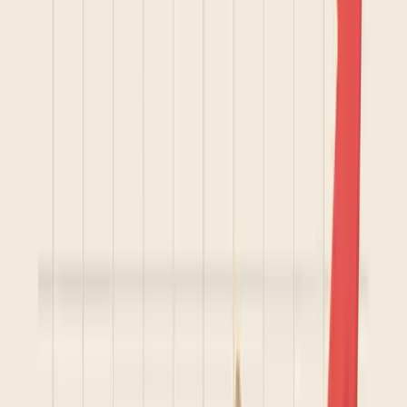
tư
Tín phiếu là gì và vai trò của nó quan trọng đến mức
nào trong việc điều hành chính sách tiền tệ của một
quốc gia? Tín phiếu là một chứng chỉ ghi nhận khoản nợ
ngắn hạn được phát hành bởi Chính phủ và Ngân hàng
Nhà nước, là công cụ tài chính có mức độ rủi ro thấp
nhất. Không chỉ là phương tiện huy động vốn hiệu quả,
tín phiếu còn là công cụ thiết yếu mà Ngân hàng Nhà
nước sử dụng trong nghiệp vụ thị trường mở để điều tiết
cung tiền, thanh khoản hệ thống ngân hàng và ổn định
lãi suất ngắn hạn. Bài viết hôm nay của HVS Tài Chính
Số sẽ đi sâu phân loại tín phiếu (Kho bạc và Ngân hàng
Nhà nước), phân tích mối liên hệ mật thiết giữa tín phiếu
và hoạt động thị trường mở, quy trình đấu thầu, cùng
với những thống kê lịch sử về các đợt bơm/hút ròng tín
phiếu tại Việt Nam, nhằm cung cấp cái nhìn toàn diện về
tầm quan trọng của công cụ này trong việc định hình
môi trường kinh tế vĩ mô và là chỉ báo sớm cho các nhà
đầu tư. Tín phiếu là chứng chỉ ghi nhận khoản nợ được
phát hành bởi Chính phủ và Ngân hàng Nhà nước. Nói
cách khác đây là hình thức huy động vốn sử dụng