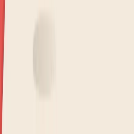
Lãi suất (Interest Rate) là giá của đồng tiền theo thời
gian, hay nói cách khác, là chi phí phải trả cho việc sử
dụng vốn vay và thu nhập nhận được khi cho vay hoặc
gửi tiết kiệm.
Xem thêm
#
Tỷ giá
Định nghĩa
Tỷ giá hối đoái (Exchange Rate) là giá của một đồng tiền
so với đồng tiền khác, thể hiện sức mạnh tương đối giữa
các nền kinh tế. Ví dụ, nếu 1 USD = 25.000 VND, nghĩa
là cần 25.000 đồng Việt Nam để đổi được 1 đô la Mỹ.
Xem thêm
#
Lạm phát
Định nghĩa