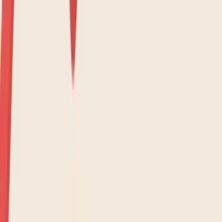
Cán cân thương mại là chênh lệch giữa giá trị xuất khẩu
và nhập khẩu hàng hóa của một quốc gia trong một
khoảng thời gian nhất định. Đây là thước đo quan trọng
phản ánh sức mạnh xuất nhập khẩu và khả năng cạnh
tranh của nền kinh tế.
Xem thêm
#
Nợ công
Định nghĩa
Nợ công là tổng giá trị các khoản vay mà chính phủ và
khu vực công phải trả, bao gồm nợ trong nước (vay từ
người dân, doanh nghiệp, ngân hàng trong nước) và nợ
nước ngoài (vay từ các tổ chức, quốc gia khác hoặc các
định chế tài chính quốc tế).
Xem thêm
#
Lãi suất
Định nghĩa