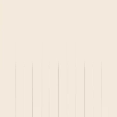
Ngân hàng nhà nước là gì? Các công cụ, nguyên lý điều
hành NHNN
28/05/2026
8.154
HVS
#
Ngân hàng nhà nước
Cung tiền là gì? Phân loại, yếu tố & tác động
28/05/2026
6.741
HVS
#
Cung tiền