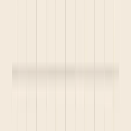
Chính sách tiền tệ là gì? Phân loại & Ứng dụng đầu tư
28/05/2026
6.316
HVS
#
Chính sách tiền tệ
GDP là gì? Cách tính, yếu tố ảnh hưởng & ứng dụng
28/05/2026
5.661
HVS