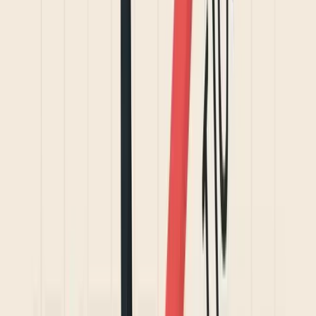
#
Lạm phát
Các thuật ngữ
#
Chính sách tiền tệ
#
Ngân hàng nhà nước
#
Chính sách thuế
#
Tăng trưởng tín dụng
#
Ngân sách nhà nước
#
Đầu tư công
#
Luật và chính sách công
#
Liên ngân hàng
#
Tín phiếu
#
Dự trữ ngoại hối
#
Cung tiền
#
Tỷ lệ thất nghiệp
#
Chỉ số sản xuất công nghiệp (IIP)
#
PMI
#
FPI
#
Cán cân thương mại
#
Nợ công
#
Lãi suất