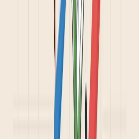
doanh nghiệp và người dân vượt qua khó khăn. Bối
cảnh: Lạm phát toàn cầu gia tăng và các ngân hàng
trung ương lớn tăng lãi suất để kiềm chế lạm phát. Việt
Nam đối mặt với áp lực ổn định tỷ giá và điều chỉnh lãi
suất. Hoạt động tín phiếu: NHNN bắt đầu phát hành lại
tín phiếu với khối lượng lớn để hút thanh khoản, nhằm
ổn định lãi suất liên ngân hàng và giảm bớt áp lực tỷ giá.
Kết quả: Các đợt phát hành tín phiếu giúp hút bớt tiền
trong hệ thống ngân hàng, ổn định lãi suất liên ngân
hàng và tỷ giá, nhưng cũng làm tăng chi phí vốn cho
các tổ chức tín dụng. OMO cũng như phát hành tín
phiếu là những nghiệp vụ khá phức tạp của NHNN với
mục đích duy trì sự ổn định của hệ thống liên ngân
hàng cũng như các cấu phần trong nền kinh tế. Tuy
nhiên, xét về mặt thống kê tổng quan, có thể dễ thấy,
nhưng thời điểm không diễn ra hoạt động đấu thầu tín
phiếu, VNI đều có những biến động tích cực. Có thể giải
thích rằng, trong bối cảnh NHNN không cần can thiệp
quá nhiều chính sách tiền tệ, tức là nền kinh tế đã khá
ổn định và an toàn, điều này tạo ra một môi trường
thích hợp cho việc đầu tư. Về mặt rủi ro, xét chi tiết hơn
về những lần NHNN hút ròng thông qua kênh tín phiếu
trong giai đoạn 2018-2023, ta có thể thấy hoạt động hút