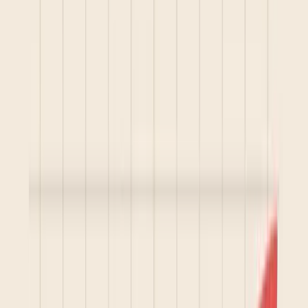
5.292
HVS
#
Luật và chính sách công
FPI là gì? Ưu nhược điểm và ứng dụng FPI trong đầu tư
28/05/2026
5.065
HVS
#
FPI
FDI là gì? Ưu nhược điểm & ứng dụng trong đầu tư