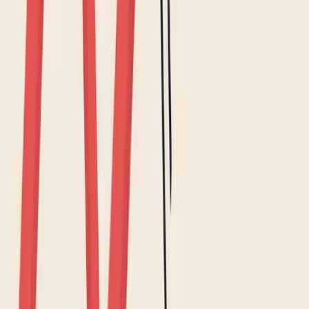
mục đích duy trì thanh khoản của các hoạt động thanh
toán quốc tế trong nước và đặc biệt là đảm bảo tính ổn
định của biến động tỷ giá, bảo vệ nền kinh tế khỏi biến
động lớn từ quốc tế.
Xem thêm
#
Cung tiền
Định nghĩa
Cung tiền (Money Supply) là tổng lượng tiền đang lưu
thông trong nền kinh tế tại một thời điểm nhất định, bao
gồm tiền mặt do người dân nắm giữ và tiền gửi tại các
ngân hàng.
Xem thêm
#
Tỷ lệ thất nghiệp
Định nghĩa
Tỷ lệ thất nghiệ là gì? Phân loại và phân tích tác dụng,