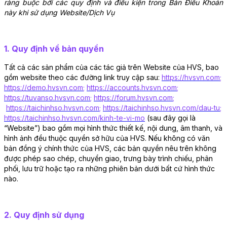
ràng buộc bởi các quy định và điều kiện trong Bản Điều Khoản 
này khi sử dụng Website/Dịch Vụ
1. Quy định về bản quyền
Tất cả các sản phẩm của các tác giả trên Website của HVS, bao 
gồm website theo các đường link truy cập sau:
https://hvsvn.com
;
https://demo.hvsvn.com
; 
https://accounts.hvsvn.com
;
https://tuvanso.hvsvn.com
; 
https://forum.hvsvn.com
; 
https://taichinhso.hvsvn.com
;
https://taichinhso.hvsvn.com/dau-tu
;
https://taichinhso.hvsvn.com/kinh-te-vi-mo
 (sau đây gọi là 
“Website”) bao gồm mọi hình thức thiết kế, nội dung, âm thanh, và 
hình ảnh đều thuộc quyền sở hữu của HVS. Nếu không có văn 
bản đồng ý chính thức của HVS, các bản quyền nêu trên không 
được phép sao chép, chuyển giao, trưng bày trình chiếu, phân 
phối, lưu trữ hoặc tạo ra những phiên bản dưới bất cứ hình thức 
nào.
2. Quy định sử dụng