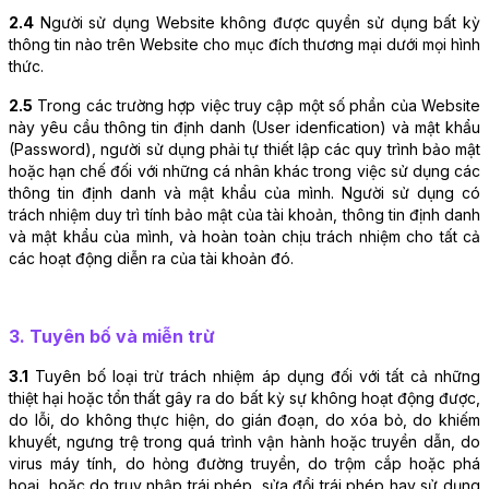
2.4
 Người sử dụng Website không được quyền sử dụng bất kỳ 
thông tin nào trên Website cho mục đích thương mại dưới mọi hình 
thức. 
2.5
 Trong các trường hợp việc truy cập một số phần của Website 
này yêu cầu thông tin định danh (User idenfication) và mật khẩu 
(Password), người sử dụng phải tự thiết lập các quy trình bảo mật 
hoặc hạn chế đối với những cá nhân khác trong việc sử dụng các 
thông tin định danh và mật khẩu của mình. Người sử dụng có 
trách nhiệm duy trì tính bảo mật của tài khoản, thông tin định danh 
và mật khẩu của mình, và hoàn toàn chịu trách nhiệm cho tất cả 
các hoạt động diễn ra của tài khoản đó.
3. Tuyên bố và miễn trừ
3.1
 Tuyên bố loại trừ trách nhiệm áp dụng đối với tất cả những 
thiệt hại hoặc tổn thất gây ra do bất kỳ sự không hoạt động được, 
do lỗi, do không thực hiện, do gián đoạn, do xóa bỏ, do khiếm 
khuyết, ngưng trệ trong quá trình vận hành hoặc truyền dẫn, do 
virus máy tính, do hỏng đường truyền, do trộm cắp hoặc phá 
hoại, hoặc do truy nhập trái phép, sửa đổi trái phép hay sử dụng 