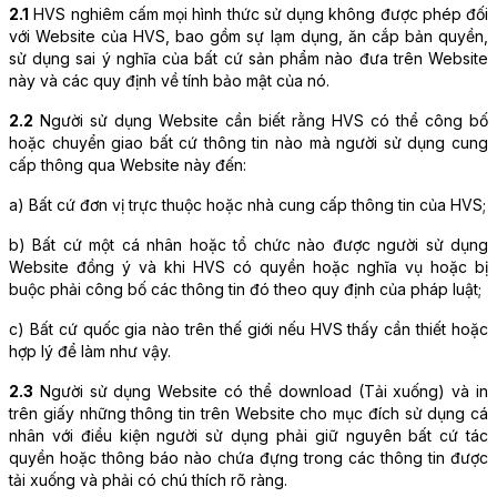
2.1
HVS nghiêm cấm mọi hình thức sử dụng không được phép đối 
với Website của HVS, bao gồm sự lạm dụng, ăn cắp bản quyền, 
sử dụng sai ý nghĩa của bất cứ sản phẩm nào đưa trên Website 
này và các quy định về tính bảo mật của nó. 
2.2
 Người sử dụng Website cần biết rằng HVS có thể công bố 
hoặc chuyển giao bất cứ thông tin nào mà người sử dụng cung 
cấp thông qua Website này đến: 
a) Bất cứ đơn vị trực thuộc hoặc nhà cung cấp thông tin của HVS;
b) Bất cứ một cá nhân hoặc tổ chức nào được người sử dụng 
Website đồng ý và khi HVS có quyền hoặc nghĩa vụ hoặc bị 
buộc phải công bố các thông tin đó theo quy định của pháp luật; 
c) Bất cứ quốc gia nào trên thế giới nếu HVS thấy cần thiết hoặc 
hợp lý để làm như vậy. 
2.3
 Người sử dụng Website có thể download (Tải xuống) và in 
trên giấy những thông tin trên Website cho mục đích sử dụng cá 
nhân với điều kiện người sử dụng phải giữ nguyên bất cứ tác 
quyền hoặc thông báo nào chứa đựng trong các thông tin được 
tải xuống và phải có chú thích rõ ràng. 