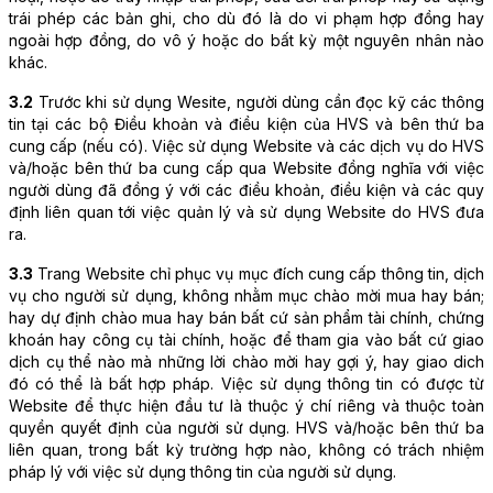
trái phép các bản ghi, cho dù đó là do vi phạm hợp đồng hay 
ngoài hợp đồng, do vô ý hoặc do bất kỳ một nguyên nhân nào 
khác.
3.2
 Trước khi sử dụng Wesite, người dùng cần đọc kỹ các thông 
tin tại các bộ Điều khoản và điều kiện của HVS và bên thứ ba 
cung cấp (nếu có). Việc sử dụng Website và các dịch vụ do HVS 
và/hoặc bên thứ ba cung cấp qua Website đồng nghĩa với việc 
người dùng đã đồng ý với các điều khoản, điều kiện và các quy 
định liên quan tới việc quản lý và sử dụng Website do HVS đưa 
ra.
3.3
 Trang Website chỉ phục vụ mục đích cung cấp thông tin, dịch 
vụ cho người sử dụng, không nhằm mục chào mời mua hay bán; 
hay dự định chào mua hay bán bất cứ sản phẩm tài chính, chứng 
khoán hay công cụ tài chính, hoặc để tham gia vào bất cứ giao 
dịch cụ thể nào mà những lời chào mời hay gợi ý, hay giao dich 
đó có thể là bất hợp pháp. Việc sử dụng thông tin có được từ 
Website để thực hiện đầu tư là thuộc ý chí riêng và thuộc toàn 
quyền quyết định của người sử dụng. HVS và/hoặc bên thứ ba 
liên quan, trong bất kỳ trường hợp nào, không có trách nhiệm 
pháp lý với việc sử dụng thông tin của người sử dụng.